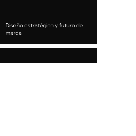
Diseño estratégico y futuro de
marca
Por qué tu próxima campaña
debería partir desde la
estrategia... y no desde el diseño