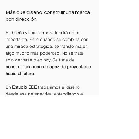
Más que diseño: construir una marca 
con dirección
El diseño visual siempre tendrá un rol 
importante. Pero cuando se combina con 
una mirada estratégica, se transforma en 
algo mucho más poderoso. No se trata 
solo de verse bien hoy. Se trata de 
construir una marca capaz de proyectarse 
hacia el futuro
.
En 
Estudio EDE 
trabajamos el diseño 
desde esa perspectiva: entendiendo el 
negocio, definiendo una dirección clara y 
desarrollando identidades que puedan 
acompañar el crecimiento de cada 
organización.
Porque las marcas que realmente 